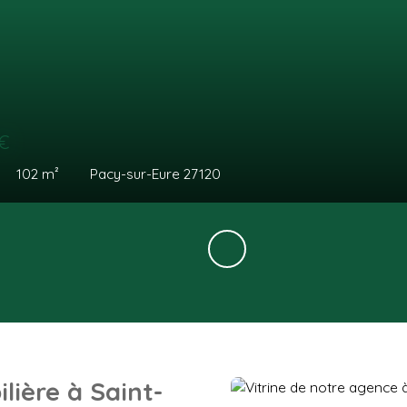
ois CC
34
m²
Pacy sur eure 27120
lière à Saint-