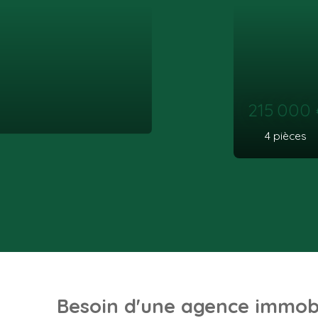
562
€ /m
2
pièces
Besoin d'une agence immobi