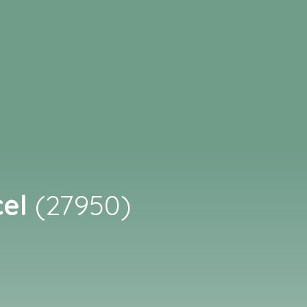
cel
(27950)