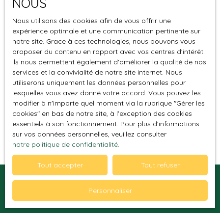
NOUS
Nous utilisons des cookies afin de vous offrir une
expérience optimale et une communication pertinente sur
notre site. Grace à ces technologies, nous pouvons vous
proposer du contenu en rapport avec vos centres d'intérêt.
le Naour Alexandre
Ils nous permettent également d'améliorer la qualité de nos
services et la convivialité de notre site internet. Nous
Directeur de l'Agence
utiliserons uniquement les données personnelles pour
lesquelles vous avez donné votre accord. Vous pouvez les
+33 6 10 91 20 63
modifier à n'importe quel moment via la rubrique ″Gérer les
cookies″ en bas de notre site, à l'exception des cookies
Envoyer un e-mail
essentiels à son fonctionnement. Pour plus d'informations
sur vos données personnelles, veuillez consulter
notre politique de confidentialité
.
Tout accepter
Tout refuser
Personnaliser
Je recherche un bien