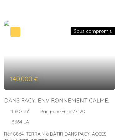
Fibre disponibles sur la rue. Assainissement
individuel.
Sous compromis
140 000
€
DANS PACY. ENVIRONNEMENT CALME.
1 607
m²
Pacy-sur-Eure 27120
8864 LA
Réf 8864. TERRAIN à BÂTIR DANS PACY. ACCES