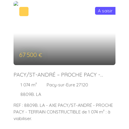
A saisir
67 500
€
PACY/ST-ANDRÉ – PROCHE PACY -
TERRAIN A BATIR
1 074
m²
Pacy-sur-Eure 27120
8809B. LA
REF : 8809B. LA - AXE PACY/ST-ANDRÉ - PROCHE
PACY - TERRAIN CONSTRUCTIBLE de 1 074 m² : à
viabiliser.