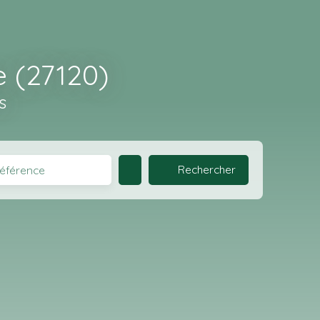
e (27120)
s
Rechercher
éférence