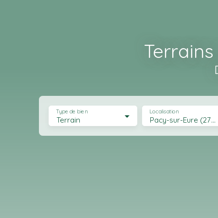
Terrains
Type de bien
Localisation
Terrain
Pacy-sur-Eure (27120)