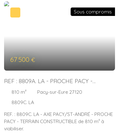
Sous compromis
67 500
€
REF : 8809A. LA - PROCHE PACY -
TERRAIN CONSTRUCTIBLE de 810 m² : à
810
m²
Pacy-sur-Eure 27120
viabiliser.
8809C. LA
REF. : 8809C. LA - AXE PACY/ST-ANDRÉ - PROCHE
PACY - TERRAIN CONSTRUCTIBLE de 810 m² à
viabiliser.