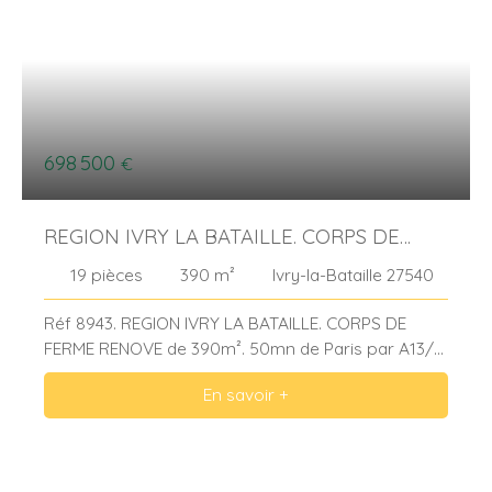
698 500
€
REGION IVRY LA BATAILLE. CORPS DE
FERME RENOVE.
19
pièces
390
m²
Ivry-la-Bataille 27540
Réf 8943. REGION IVRY LA BATAILLE. CORPS DE
FERME RENOVE de 390m². 50mn de Paris par A13/
Gare de BREVAL. Maison d'habitation de 223m²
En savoir +
Entrée sur : ENTREE / BUREAU 30m², LINGERIE /
CHAUFFERIE – WC – CUISINE contemporaine
entièrement aménagée et équipée – Espace repas
- SEJOUR de 50m² environ – divisé en SALON avec