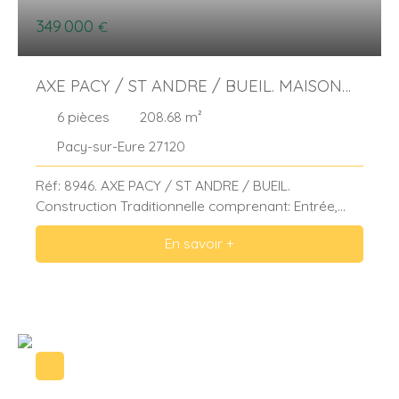
349 000
€
AXE PACY / ST ANDRE / BUEIL. MAISON
FAMILIALE
6
pièces
208.68
m²
Pacy-sur-Eure 27120
Réf: 8946. AXE PACY / ST ANDRE / BUEIL.
Construction Traditionnelle comprenant: Entrée,
Cellier/Buanderie, Belle pièce à vivre de 80m² env. ,
En savoir +
composé d'un séjour, Salle à manger et séparée
par un meuble bar, Cuisine ouverte aménagée et
équipée, Wc ind. A l’étage : Dégagement avec coin
Télé, 3 Chambres, Salle de Bains/Wc, Suite
parentale avec sa Salle de Bains et dressing.
Double Garage. Piscine chauffée. Chauffage
électrique. Menuiseries BOIS Double Vitrage.
Terrasse. Terrain clos et arboré pour 1 501m².