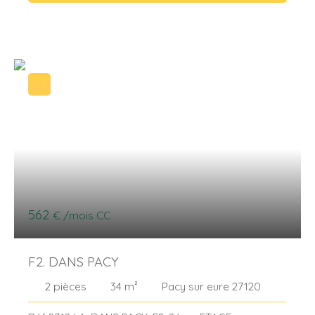
maison : L’ ancien Porche aménagé en GARAGE
une avec dressing /Bureau, WC ind.. Garage. Cave.
permettant un accès sur Rue du Terrain
Chauffage électrique Menuiseries Bois/PVC Double
Dépendances : Bâtiment à usage actuel de Salle de
Vitrage. Terrain clos et arboré pour 500m².
Jeux – 50 m². Chauffage au Fioul ( Chaudière
nouvelle génération récente ) Plus 2 Pompes à
Chaleur réversibles pour la climatisation .
Menuiseries PVC Double Vitrage. TERRAIN de 1116
m² Clos de murs et haies vives – Bien arboré –
Pelouse – Massifs - Bien chez soi.
562
€ /mois CC
F2. DANS PACY
2
pièces
34
m²
Pacy sur eure 27120