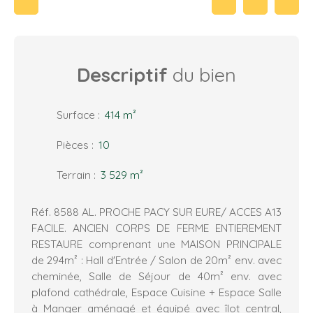
Descriptif
du bien
Surface
:
414
m²
Pièces
:
10
Terrain
:
3 529
m²
Réf. 8588 AL. PROCHE PACY SUR EURE/ ACCES A13
FACILE. ANCIEN CORPS DE FERME ENTIEREMENT
RESTAURE comprenant une MAISON PRINCIPALE
de 294m² : Hall d'Entrée / Salon de 20m² env. avec
cheminée, Salle de Séjour de 40m² env. avec
plafond cathédrale, Espace Cuisine + Espace Salle
à Manger aménagé et équipé avec îlot central,