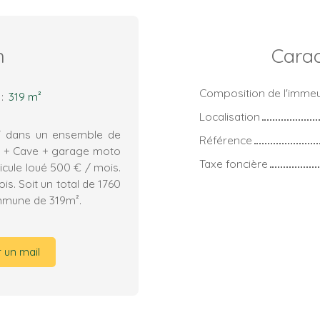
n
Carac
Composition de l'imme
:
319
m²
Localisation
 dans un ensemble de
Référence
ex + Cave + garage moto
Taxe foncière
icule loué 500 € / mois.
is. Soit un total de 1760
ommune de 319m².
 un mail