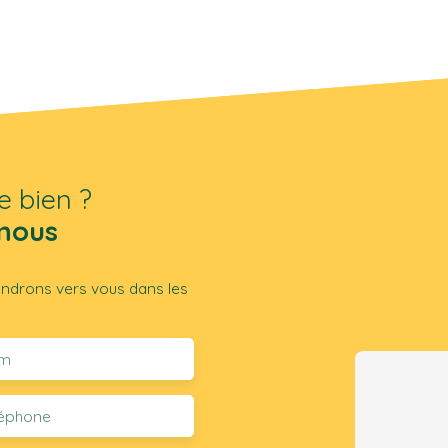
e bien ?
nous
iendrons vers vous dans les
m
léphone