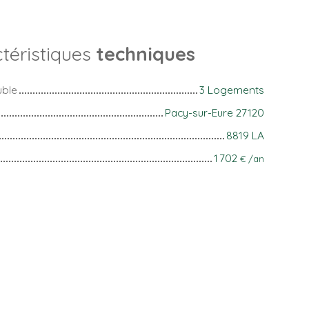
téristiques
techniques
uble
3 Logements
Pacy-sur-Eure 27120
8819 LA
1 702
€ /an