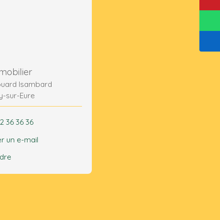
mobilier
ouard Isambard
y-sur-Eure
2 36 36 36
r un e-mail
ndre