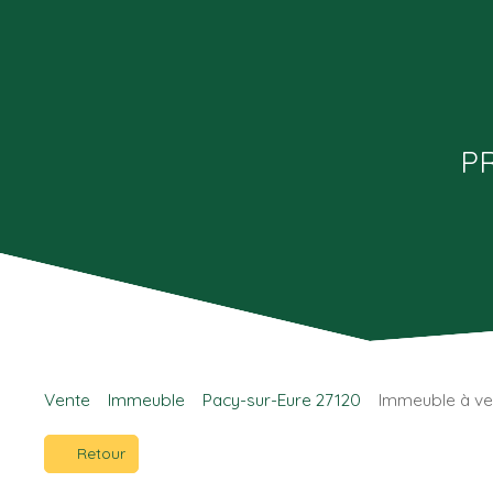
P
Vente
Immeuble
Pacy-sur-Eure 27120
Immeuble à ve
Retour