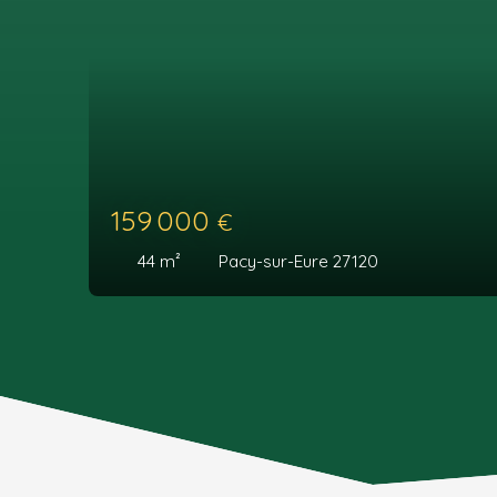
159 000
€
44
m²
Pacy-sur-Eure 27120