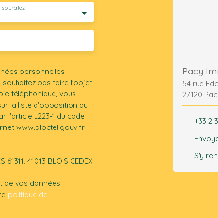
 souhaitez
Pacy Im
nnées personnelles
ouhaitez pas faire l'objet
54 rue Ed
ie téléphonique, vous
27120 Pac
r la liste d'opposition au
 l'article L223-1 du code
+33 2 3
ernet www.bloctel.gouv.fr
Envoye
S'y re
CS 61311, 41013 BLOIS CEDEX.
ent de vos données
tre
politique de