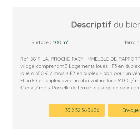
Descriptif
du bie
Surface
:
100
m²
Terrain
Réf 8819 LA. PROCHE PACY. IMMEUBLE DE RAPPORT
village comprenant 3 Logements loués : F3 en dupl
loué à 650 € / mois + F2 en duplex + abri pour un véh
Et un F3 en duplex avec un abri voiture loué 610 € / mo
€ env. / mois. Parcelle de terrain à usage de cour c
+33 2 32 36 36 36
Envoyer