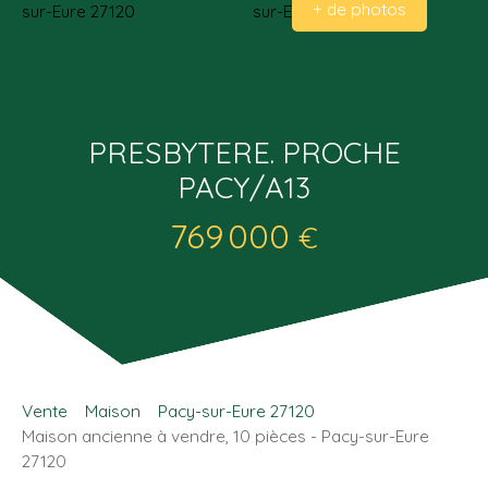
+ de photos
PRESBYTERE. PROCHE
PACY/A13
769 000
€
Vente
Maison
Pacy-sur-Eure 27120
Maison ancienne à vendre, 10 pièces - Pacy-sur-Eure
27120