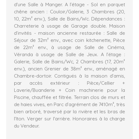
d'une Salle à Manger. A l’étage - Sol en parquet
chêne ancien : Couloir/Galerie, 3 Chambres (20,
10, 22m² env.), Salle de Bains/Wc. Dépendances :
Charreterie à usage de Garage double. Maison
d’invités - maison ancienne restaurée : Salle de
Séjour de 32m² env., avec coin kitchenette, Pièce
de 22m² env., à usage de Salle de Cinéma,
Véranda à usage de Salle de Jeux. A l’étage :
Galerie, Salle de Bains/Wc, 2 Chambres (17, 20m²
env.), ancien Grenier de 38m² env., aménagé en
Chambre-dortoir. Contiguës à la maison d’amis,
par accès extérieur : Pièce/Cellier +
Laverie/Buanderie + Coin machinerie pour la
Piscine, chauffée et filtrée. Terrain clos de murs et
de haies vives, en Parc d’agrément de 7410m², très
bien arboré, traversé par la rivière et les bras de
l’Iton. Verger sur l'arrière. Honoraires à la charge
du Vendeur.