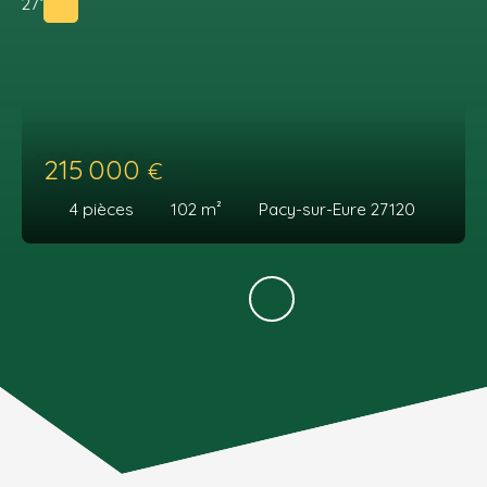
215 000
€
4
pièces
102
m²
Pacy-sur-Eure 27120