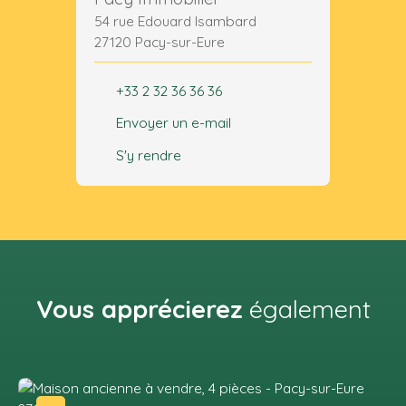
54 rue Edouard Isambard
27120 Pacy-sur-Eure
+33 2 32 36 36 36
Envoyer un e-mail
S'y rendre
Vous apprécierez
également