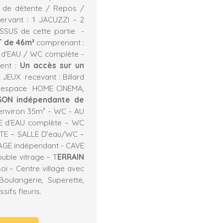
ON de détente / Repos /
ervant : 1 JACUZZI – 2
SUS de cette partie -
 de 46m²
comprenant :
 d’EAU / WC complète -
ent :
Un accès sur un
JEUX recevant : Billard
un espace HOME CINEMA,
SON indépendante de
environ 35m² - WC - AU
LE d’EAU complète – WC
TE – SALLE D’eau/WC –
RAGE indépendant - CAVE
uble vitrage – T
ERRAIN
oi – Centre village avec
oulangerie, Superette,
sifs fleuris.