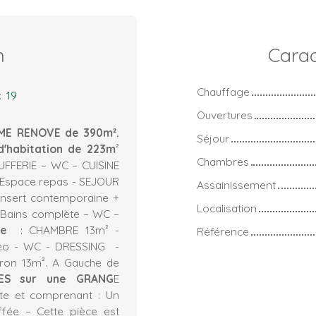
n
Carac
Chauffage
:
19
Ouvertures
ME RENOVE de 390m².
Séjour
d'habitation de 223m
²
Chambres
UFFERIE – WC – CUISINE
 Espace repas - SEJOUR
Assainissement
insert contemporaine +
Localisation
 Bains complète – WC –
ge
: CHAMBRE 13m² -
Référence
néo - WC - DRESSING -
ron 13m². A Gauche de
ES sur une GRANG
E
nte et comprenant : Un
ffée – Cette pièce est