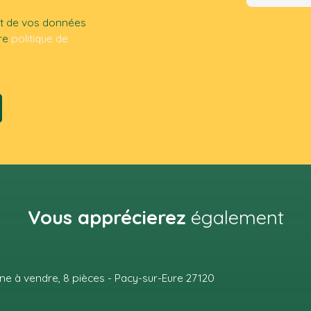
ent de vos données
tre
politique de
Vous apprécierez
également
Affair