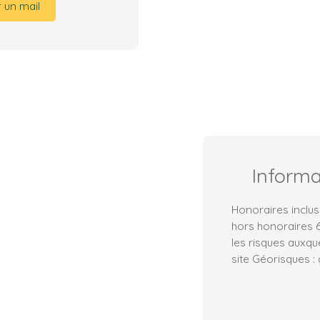
 un mail
Inform
Honoraires inclus
hors honoraires 6
les risques auxqu
site Géorisques :