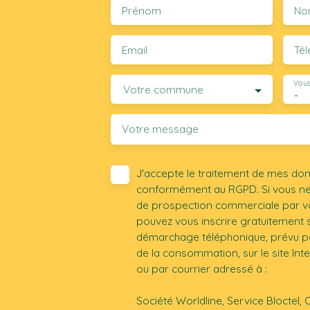
Prénom
No
Email
Té
Vous
Votre commune
-
Votre message
J'accepte le traitement de mes do
conformément au RGPD. Si vous ne s
de prospection commerciale par vo
pouvez vous inscrire gratuitement su
démarchage téléphonique, prévu par
de la consommation, sur le site Int
ou par courrier adressé à :
Société Worldline, Service Bloctel, 