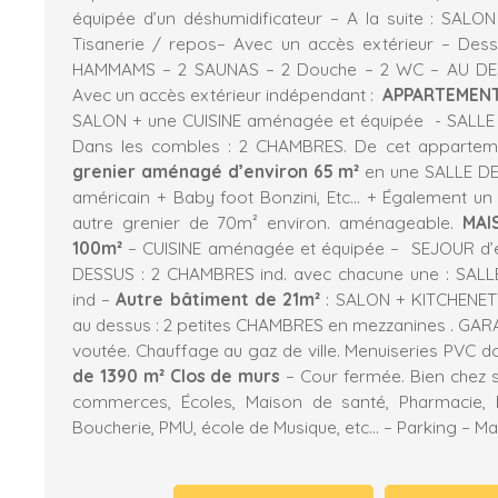
équipée d’un déshumidificateur – A la suite : SAL
Tisanerie / repos– Avec un accès extérieur – Dess
HAMMAMS – 2 SAUNAS – 2 Douche – 2 WC – AU DES
Avec un accès extérieur indépendant :
APPARTEMENT
SALON + une CUISINE aménagée et équipée - SALLE
Dans les combles : 2 CHAMBRES. De cet appartem
grenier aménagé d’environ 65 m²
en une SALLE DE 
américain + Baby foot Bonzini, Etc… + Également 
autre grenier de 70m² environ. aménageable.
MAI
100m²
– CUISINE aménagée et équipée – SEJOUR d’
DESSUS : 2 CHAMBRES ind. avec chacune une : SAL
ind –
Autre bâtiment de 21m²
: SALON + KITCHENET
au dessus : 2 petites CHAMBRES en mezzanines . GA
voutée. Chauffage au gaz de ville. Menuiseries PVC do
de 1390 m² Clos de murs
– Cour fermée. Bien chez s
commerces, Écoles, Maison de santé, Pharmacie, B
Boucherie, PMU, école de Musique, etc... – Parking – Mas