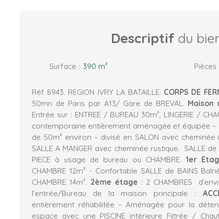
Descriptif
du bie
Surface
:
390
m²
Pièces
Réf 8943. REGION IVRY LA BATAILLE.
CORPS DE FER
50mn de Paris par A13/ Gare de BREVAL.
Maison 
Entrée sur : ENTREE / BUREAU 30m², LINGERIE / CHA
contemporaine entièrement aménagée et équipée –
de 50m² environ – divisé en SALON avec cheminée 
SALLE A MANGER avec cheminée rustique. SALLE de
PIECE à usage de bureau ou CHAMBRE.
1er Eta
CHAMBRE 12m² - Confortable SALLE de BAINS Bal
CHAMBRE 14m².
2ème étage
: 2 CHAMBRES d’envi
l’entrée/Bureau de la maison principale :
ACC
entièrement réhabilitée – Aménagée pour la déte
espace avec une PISCINE intérieure Filtrée / Chau