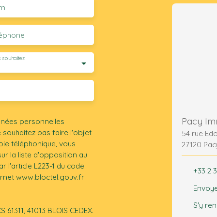
m
léphone
 souhaitez
Pacy Im
nnées personnelles
ouhaitez pas faire l'objet
54 rue Ed
ie téléphonique, vous
27120 Pac
r la liste d'opposition au
 l'article L223-1 du code
+33 2 3
ernet www.bloctel.gouv.fr
Envoye
S'y re
CS 61311, 41013 BLOIS CEDEX.