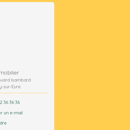
mobilier
ouard Isambard
y-sur-Eure
2 36 36 36
r un e-mail
ndre