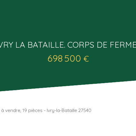
VRY LA BATAILLE. CORPS DE FERM
698 500
€
 vendre, 19 pièces - Ivry-la-Bataille 27540