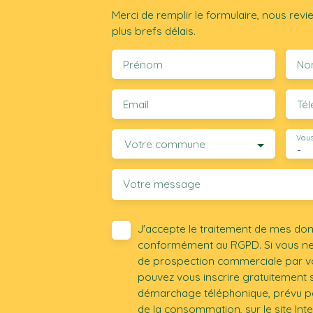
Merci de remplir le formulaire, nous rev
plus brefs délais.
Prénom
No
Email
Té
Vous
Votre commune
-
Votre message
J'accepte le traitement de mes do
conformément au RGPD. Si vous ne s
de prospection commerciale par vo
pouvez vous inscrire gratuitement su
démarchage téléphonique, prévu par
de la consommation, sur le site Int