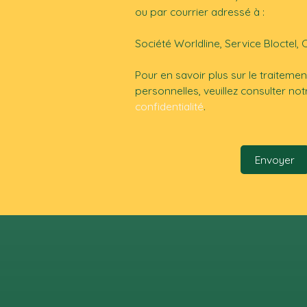
ou par courrier adressé à :
Société Worldline, Service Bloctel, 
Pour en savoir plus sur le traitem
personnelles, veuillez consulter no
confidentialité
.
Envoyer