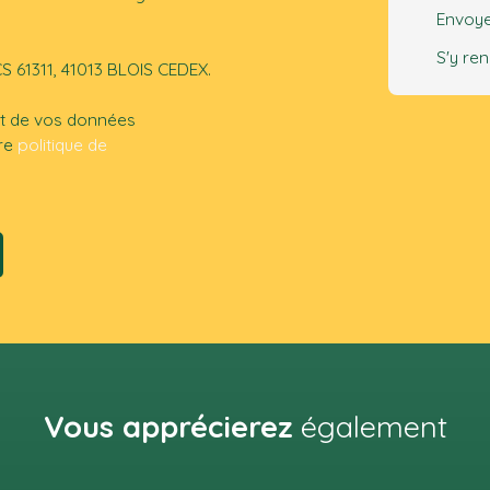
Envoye
S'y re
CS 61311, 41013 BLOIS CEDEX.
ent de vos données
tre
politique de
Vous apprécierez
également