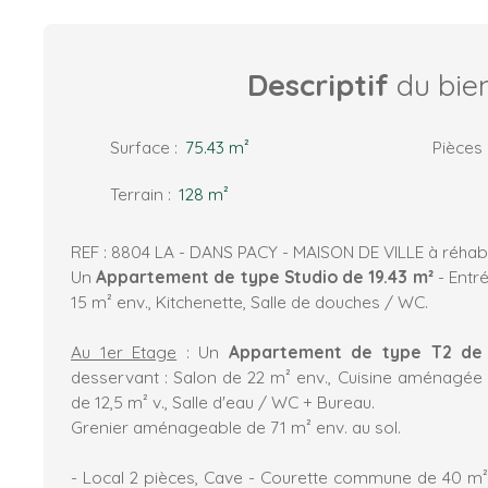
Descriptif
du bie
Surface
:
75.43
m²
Pièces
Terrain
:
128
m²
REF : 8804 LA - DANS PACY - MAISON DE VILLE à réhabi
Un
Appartement de type Studio de 19.43 m²
- Entr
15 m² env., Kitchenette, Salle de douches / WC.
Au 1er Etage
: Un
Appartement de type T2 de
desservant : Salon de 22 m² env., Cuisine aménagée
de 12,5 m² v., Salle d'eau / WC + Bureau.
Grenier aménageable de 71 m² env. au sol.
- Local 2 pièces, Cave - Courette commune de 40 m²