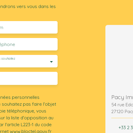
iendrons vers vous dans les
m
léphone
 souhaitez
Pacy Im
nnées personnelles
ouhaitez pas faire l'objet
54 rue Ed
ie téléphonique, vous
27120 Pac
r la liste d'opposition au
 l'article L223-1 du code
+33 2 3
ernet www.bloctel.gouv.fr