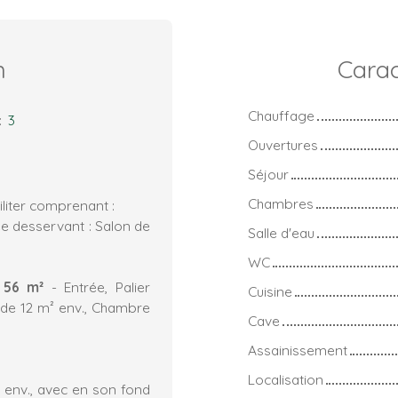
n
Carac
Chauffage
:
3
Ouvertures
Séjour
Chambres
liter comprenant :
ée desservant : Salon de
Salle d'eau
WC
 56 m²
- Entrée, Palier
Cuisine
 de 12 m² env., Chambre
Cave
Assainissement
Localisation
 env., avec en son fond