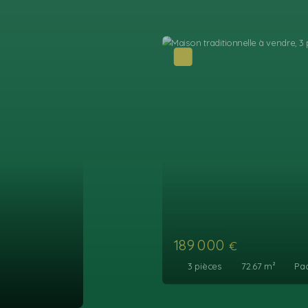
189 000
€
3
pièces
69.57
m²