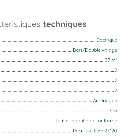
téristiques
techniques
Electrique
Bois/Double vitrage
37
m²
2
2
2
Aménagée
Oui
Tout à l'égout non conforme
Pacy-sur-Eure 27120