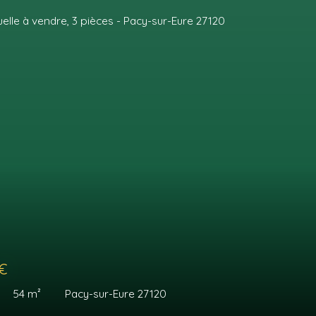
00
€
s
72.67
m²
Pacy-sur-Eure 27120