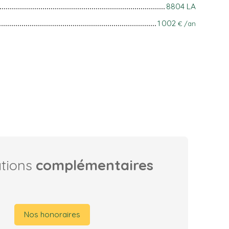
8804 LA
1 002
€ /an
ations
complémentaires
Nos honoraires