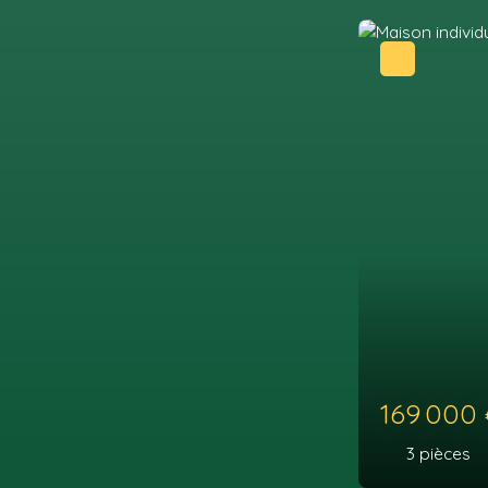
189 0
3
pièce