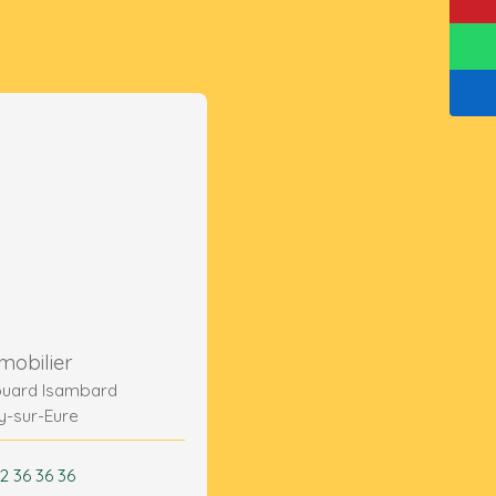
mobilier
ouard Isambard
y-sur-Eure
2 36 36 36