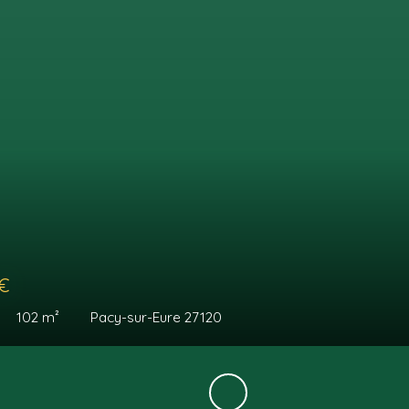
€
108
m²
Pacy-sur-Eure 27120