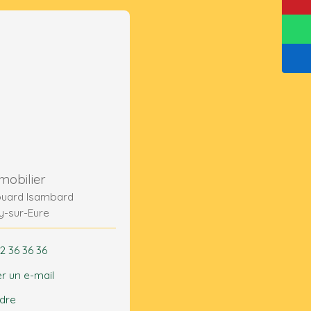
mobilier
ouard Isambard
y-sur-Eure
2 36 36 36
r un e-mail
ndre