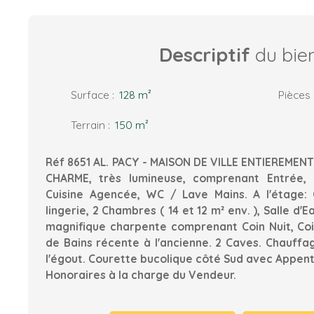
Descriptif
du bie
Surface
:
128
m²
Pièces
Terrain
:
150
m²
Réf 8651 AL. PACY - MAISON DE VILLE ENTIEREMEN
CHARME, très lumineuse, comprenant Entrée, 
Cuisine Agencée, WC / Lave Mains. A l'étage:
lingerie, 2 Chambres ( 14 et 12 m² env. ), Salle d'
magnifique charpente comprenant Coin Nuit, Coin
de Bains récente à l'ancienne. 2 Caves. Chauffag
l'égout. Courette bucolique côté Sud avec Appenti
Honoraires à la charge du Vendeur.