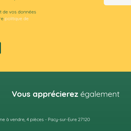
ent de vos données
tre
politique de
Vous apprécierez
également