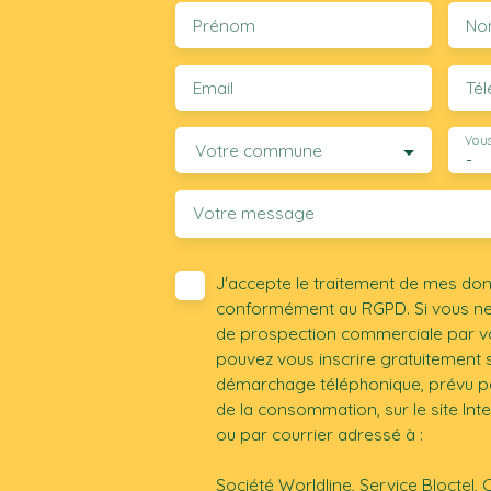
Prénom
No
Email
Té
Vous
Votre commune
-
Votre message
J'accepte le traitement de mes do
conformément au RGPD. Si vous ne s
de prospection commerciale par vo
pouvez vous inscrire gratuitement su
démarchage téléphonique, prévu par
de la consommation, sur le site Int
ou par courrier adressé à :
Société Worldline, Service Bloctel, 