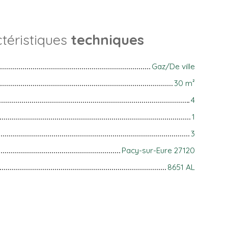
téristiques
techniques
Gaz/De ville
30
m²
4
1
3
Pacy-sur-Eure 27120
8651 AL