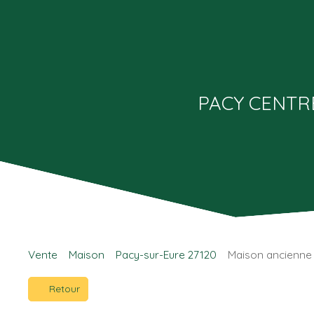
PACY CENTR
Vente
Maison
Pacy-sur-Eure 27120
Maison ancienne 
Retour