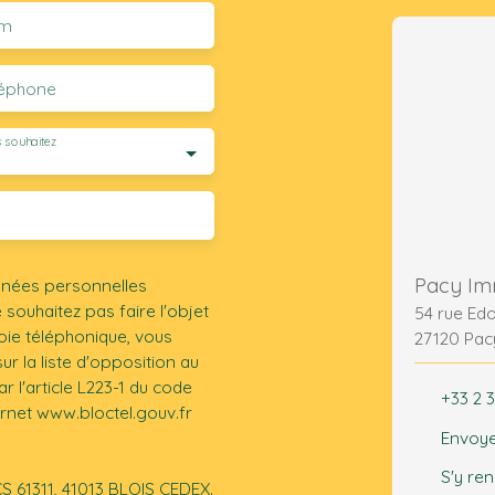
m
léphone
 souhaitez
Pacy Im
nnées personnelles
ouhaitez pas faire l'objet
54 rue Ed
ie téléphonique, vous
27120 Pac
r la liste d'opposition au
 l'article L223-1 du code
+33 2 3
ernet www.bloctel.gouv.fr
Envoye
S'y re
CS 61311, 41013 BLOIS CEDEX.