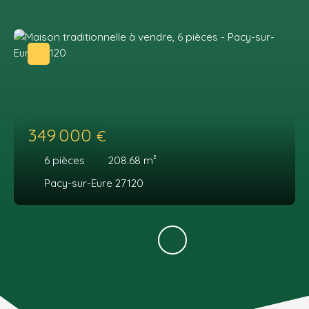
349 000
€
6
pièces
208.68
m²
Pacy-sur-Eure 27120