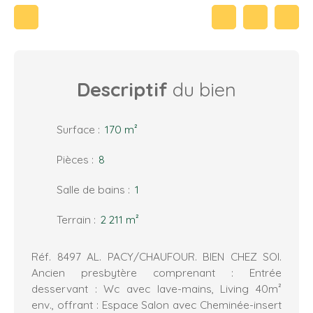
Descriptif
du bien
Surface
:
170
m²
Pièces
:
8
Salle de bains
:
1
Terrain
:
2 211
m²
Réf. 8497 AL. PACY/CHAUFOUR. BIEN CHEZ SOI.
Ancien presbytère comprenant : Entrée
desservant : Wc avec lave-mains, Living 40m²
env., offrant : Espace Salon avec Cheminée-insert