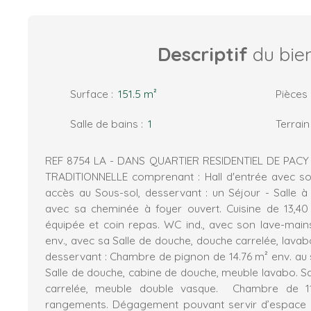
Descriptif
du bie
Surface
:
151.5
m²
Pièces
Salle de bains
:
1
Terrain
REF 8754 LA - DANS QUARTIER RESIDENTIEL DE PA
TRADITIONNELLE comprenant : Hall d'entrée avec so
accès au Sous-sol, desservant : un Séjour - Salle 
avec sa cheminée à foyer ouvert. Cuisine de 13,4
équipée et coin repas. WC ind., avec son lave-mai
env., avec sa Salle de douche, douche carrelée, lavabo
desservant : Chambre de pignon de 14.76 m² env. au s
Salle de douche, cabine de douche, meuble lavabo. Sa
carrelée, meuble double vasque. Chambre de 11
rangements. Dégagement pouvant servir d’espace 