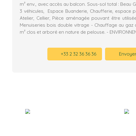
m² env., avec accès au balcon. Sous-sol total : Beau
3 véhicules, Espace Buanderie, Chaufferie, espace 
Atelier, Cellier, Pièce aménagée pouvant être utili
Menuiseries bois double vitrage - Chauffage au gaz de
m² clos et arboré en nature de pelouse. - ENVIRONN
+33 2 32 36 36 36
Envoyer