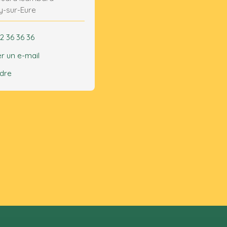
y-sur-Eure
2 36 36 36
r un e-mail
ndre