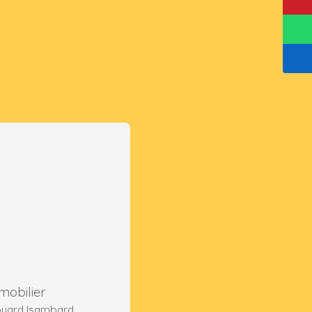
mobilier
ouard Isambard