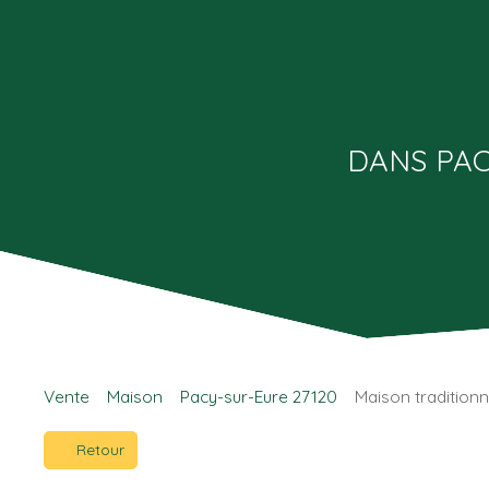
DANS PAC
Vente
Maison
Pacy-sur-Eure 27120
Maison traditionn
Retour