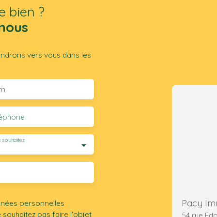
e bien ?
nous
iendrons vers vous dans les
m
léphone
 souhaitez
Pacy Im
nnées personnelles
ouhaitez pas faire l'objet
54 rue Ed