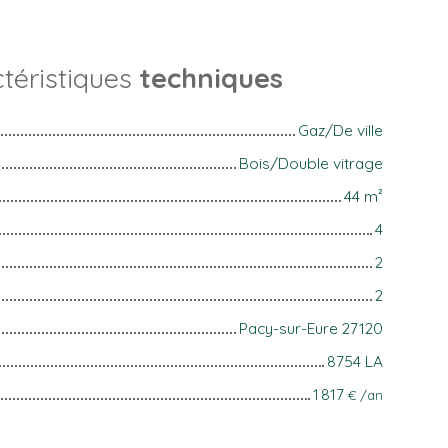
téristiques
techniques
Gaz/De ville
Bois/Double vitrage
44
m²
4
2
2
Pacy-sur-Eure 27120
8754 LA
1 817
€ /an