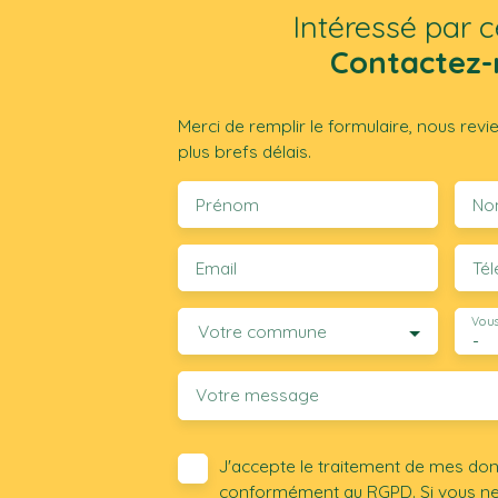
Intéressé par c
Contactez-
Merci de remplir le formulaire, nous rev
plus brefs délais.
Prénom
No
Email
Té
Vous
Votre commune
-
Votre message
J'accepte le traitement de mes do
conformément au RGPD. Si vous ne s