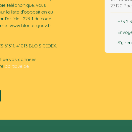
ie téléphonique, vous
27120 Pac
r la liste d'opposition au
 l'article L223-1 du code
+33 2 3
ernet www.bloctel.gouv.fr
Envoye
S'y re
CS 61311, 41013 BLOIS CEDEX.
ent de vos données
tre
politique de