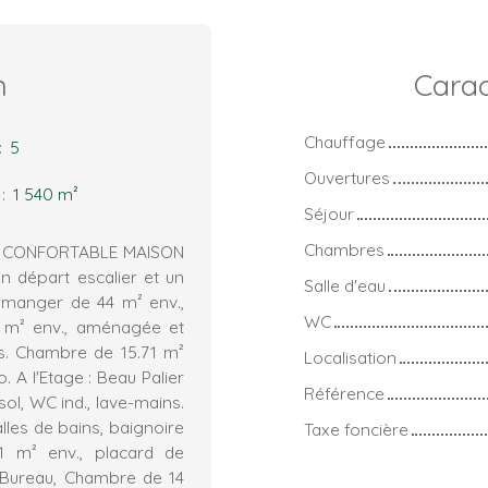
n
Carac
Chauffage
:
5
Ouvertures
:
1 540
m²
Séjour
Chambres
CY CONFORTABLE MAISON
n départ escalier et un
Salle d'eau
à manger de 44 m² env.,
WC
0 m² env., aménagée et
ns. Chambre de 15.71 m²
Localisation
. A l'Etage : Beau Palier
Référence
ol, WC ind., lave-mains.
lles de bains, baignoire
Taxe foncière
 m² env., placard de
Bureau, Chambre de 14