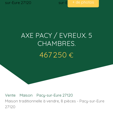
+ de photos
AXE PACY / EVREUX. 5
CHAMBRES.
467 250
€
Vente
Maison
Pacy-sur-Eure 27120
Maison traditionnelle à vendre, 8 pièces - Pacy-sur-Eure
27120