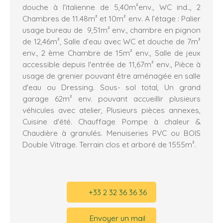
douche à l'italienne de 5,40m²env., WC ind.., 2
Chambres de 11.48m² et 10m² env. A l’étage : Palier
usage bureau de 9,51m² env., chambre en pignon
de 12,46m², Salle d’eau avec WC et douche de 7m²
env., 2 ème Chambre de 15m² env., Salle de jeux
accessible depuis l'entrée de 11,67m² env., Pièce à
usage de grenier pouvant être aménagée en salle
d'eau ou Dressing. Sous- sol total, Un grand
garage 62m² env. pouvant accueillir plusieurs
véhicules avec atelier, Plusieurs pièces annexes,
Cuisine d'été. Chauffage Pompe à chaleur &
Chaudière à granulés. Menuiseries PVC ou BOIS
Double Vitrage. Terrain clos et arboré de 1555m².
+33 2 32 36 36 36
Envoyer un mail