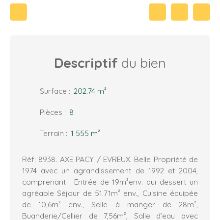
Descriptif
du bien
Surface
:
202.74
m²
Pièces
:
8
Terrain
:
1 555
m²
Réf: 8938. AXE PACY / EVREUX. Belle Propriété de
1974 avec un agrandissement de 1992 et 2004,
comprenant : Entrée de 19m²env. qui dessert un
agréable Séjour de 51.71m² env., Cuisine équipée
de 10,6m² env., Selle à manger de 28m²,
Buanderie/Cellier de 7,56m², Salle d’eau avec