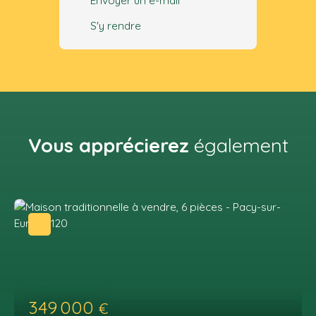
Envoyer un e-mail
S'y rendre
Vous apprécierez
également
349 000
€