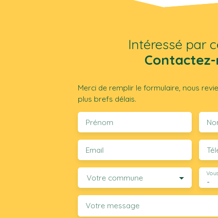
Intéressé par c
Contactez-
Merci de remplir le formulaire, nous rev
plus brefs délais.
Prénom
No
Email
Té
Vous
Votre commune
-
Votre message