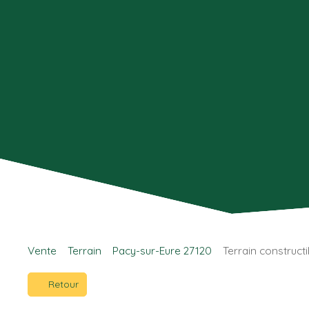
Vente
Terrain
Pacy-sur-Eure 27120
Terrain construct
Retour