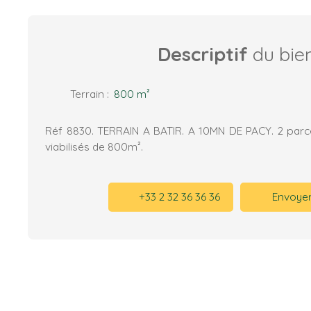
Descriptif
du bie
Terrain
:
800
m²
Réf 8830. TERRAIN A BATIR. A 10MN DE PACY. 2 parce
viabilisés de 800m².
+33 2 32 36 36 36
Envoyer