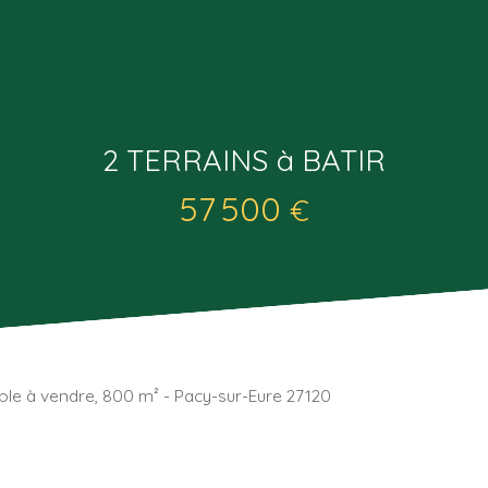
2 TERRAINS à BATIR
57 500
€
ible à vendre, 800 m² - Pacy-sur-Eure 27120