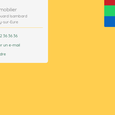
mobilier
ouard Isambard
y-sur-Eure
2 36 36 36
r un e-mail
ndre