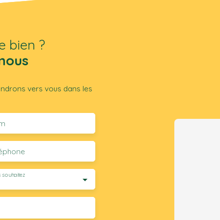
e bien ?
nous
iendrons vers vous dans les
m
léphone
 souhaitez