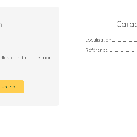
n
Carac
Localisation
Référence
lles constructibles non
 un mail