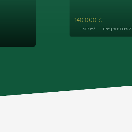
79 000
€
716
m²
Pacy-sur-Eure 27