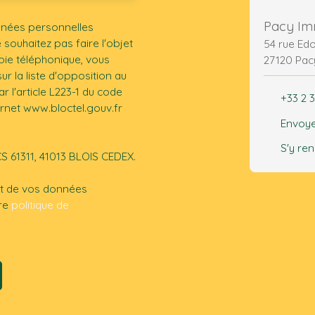
Pacy Im
nnées personnelles
ouhaitez pas faire l'objet
54 rue Ed
ie téléphonique, vous
27120 Pac
r la liste d'opposition au
 l'article L223-1 du code
+33 2 3
ernet www.bloctel.gouv.fr
Envoye
S'y re
CS 61311, 41013 BLOIS CEDEX.
ent de vos données
tre
politique de