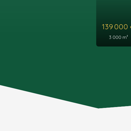
140 000
1 607
m²